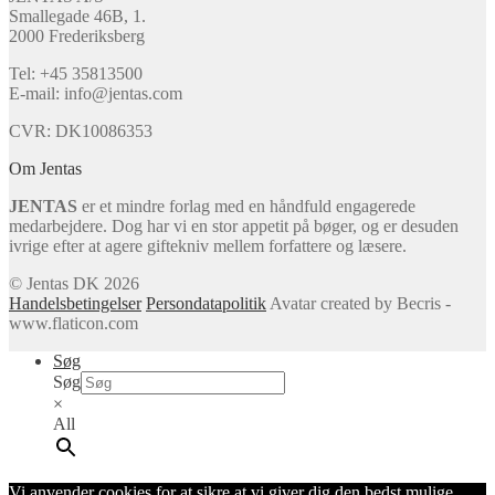
Smallegade 46B, 1.
2000 Frederiksberg
Tel: +45 35813500
E-mail: info@jentas.com
CVR: DK10086353
Om Jentas
JENTAS
er et mindre forlag med en håndfuld engagerede
medarbejdere. Dog har vi en stor appetit på bøger, og er desuden
ivrige efter at agere giftekniv mellem forfattere og læsere.
© Jentas DK 2026
Handelsbetingelser
Persondatapolitik
Avatar created by Becris -
www.flaticon.com
Søg
Søg
×
All
Vi anvender cookies for at sikre at vi giver dig den bedst mulige