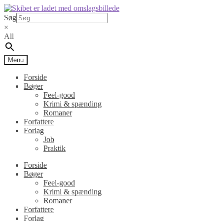
Spring
Spring
til
til
Søg
navigation
indhold
×
All
Menu
Forside
Bøger
Feel-good
Krimi & spænding
Romaner
Forfattere
Forlag
Job
Praktik
Forside
Bøger
Feel-good
Krimi & spænding
Romaner
Forfattere
Forlag