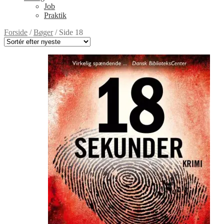
Job
Praktik
Forside
/
Bøger
/
Side 18