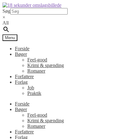
Spring
Spring
til
til
Søg
navigation
indhold
×
All
Menu
Forside
Bøger
Feel-good
Krimi & spænding
Romaner
Forfattere
Forlag
Job
Praktik
Forside
Bøger
Feel-good
Krimi & spænding
Romaner
Forfattere
Forlag