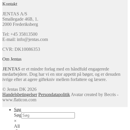
Kontakt
JENTAS A/S
Smallegade 46B, 1.
2000 Frederiksberg
Tel: +45 35813500
E-mail: info@jentas.com
CVR: DK10086353
Om Jentas
JENTAS
er et mindre forlag med en håndfuld engagerede
medarbejdere. Dog har vi en stor appetit på bøger, og er desuden
ivrige efter at agere giftekniv mellem forfattere og læsere.
© Jentas DK 2026
Handelsbetingelser
Persondatapolitik
Avatar created by Becris -
www.flaticon.com
Søg
Søg
×
All