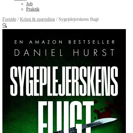
Job
Praktik
Forside
/
Krimi & spænding
/
Sygeplejerskens flugt
🔍