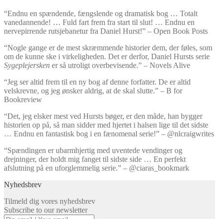
“Endnu en spændende, fængslende og dramatisk bog … Totalt
vanedannende! … Fuld fart frem fra start til slut! … Endnu en
nervepirrende rutsjebanetur fra Daniel Hurst!” – Open Book Posts
“Nogle gange er de mest skræmmende historier dem, der føles, som
om de kunne ske i virkeligheden. Det er derfor, Daniel Hursts serie
Sygeplejersken
er så utroligt overbevisende.” – Novels Alive
“Jeg ser altid frem til en ny bog af denne forfatter. De er altid
velskrevne, og jeg ønsker aldrig, at de skal slutte.” – B for
Bookreview
“Det, jeg elsker mest ved Hursts bøger, er den måde, han bygger
historien op på, så man sidder med hjertet i halsen lige til det sidste
… Endnu en fantastisk bog i en fænomenal serie!” – @nlcraigwrites
“Spændingen er ubarmhjertig med uventede vendinger og
drejninger, der holdt mig fanget til sidste side … En perfekt
afslutning på en uforglemmelig serie.” – @ciaras_bookmark
Nyhedsbrev
Tilmeld dig vores nyhedsbrev
Subscribe to our newsletter