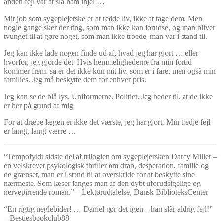
anden fejl var at slå ham ihjel …
Mit job som sygeplejerske er at redde liv, ikke at tage dem. Men
nogle gange sker der ting, som man ikke kan forudse, og man bliver
tvunget til at gøre noget, som man ikke troede, man var i stand til.
Jeg kan ikke lade nogen finde ud af, hvad jeg har gjort … eller
hvorfor, jeg gjorde det. Hvis hemmelighederne fra min fortid
kommer frem, så er det ikke kun mit liv, som er i fare, men også min
families. Jeg må beskytte dem for enhver pris.
Jeg kan se de blå lys. Uniformerne. Politiet. Jeg beder til, at de ikke
er her på grund af mig.
For at dræbe lægen er ikke det værste, jeg har gjort. Min tredje fejl
er langt, langt værre …
“Tempofyldt sidste del af trilogien om sygeplejersken Darcy Miller –
en velskrevet psykologisk thriller om drab, desperation, familie og
de grænser, man er i stand til at overskride for at beskytte sine
nærmeste. Som læser fanges man af den dybt uforudsigelige og
nervepirrende roman.” – Lektørudtalelse, Dansk BiblioteksCenter
“En rigtig neglebider! … Daniel gør det igen – han slår aldrig fejl!”
– Bestiesbookclub88