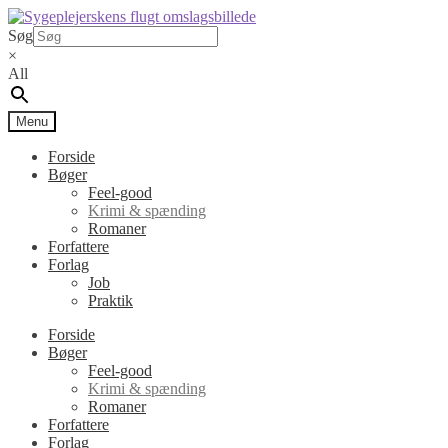
Spring
Spring
til
til
Søg
navigation
indhold
×
All
Menu
Forside
Bøger
Feel-good
Krimi & spænding
Romaner
Forfattere
Forlag
Job
Praktik
Forside
Bøger
Feel-good
Krimi & spænding
Romaner
Forfattere
Forlag