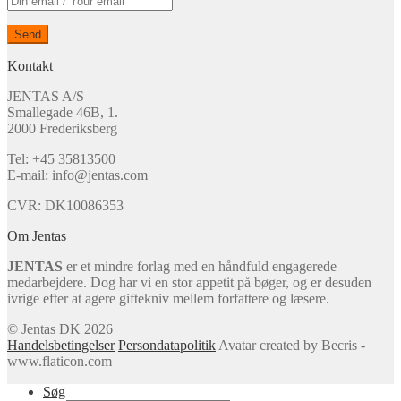
Kontakt
JENTAS A/S
Smallegade 46B, 1.
2000 Frederiksberg
Tel: +45 35813500
E-mail: info@jentas.com
CVR: DK10086353
Om Jentas
JENTAS
er et mindre forlag med en håndfuld engagerede
medarbejdere. Dog har vi en stor appetit på bøger, og er desuden
ivrige efter at agere giftekniv mellem forfattere og læsere.
© Jentas DK 2026
Handelsbetingelser
Persondatapolitik
Avatar created by Becris -
www.flaticon.com
Søg