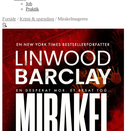
Job
Praktik
Forside
/
Krimi & spænding
/
Mirakelmageren
🔍