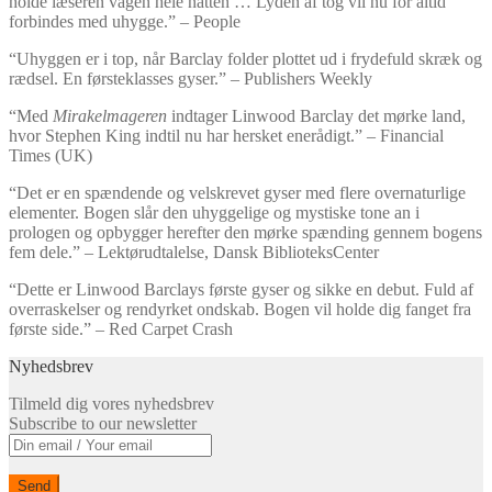
holde læseren vågen hele natten … Lyden af tog vil nu for altid
forbindes med uhygge.” – People
“Uhyggen er i top, når Barclay folder plottet ud i frydefuld skræk og
rædsel. En førsteklasses gyser.” – Publishers Weekly
“Med
Mirakelmageren
indtager Linwood Barclay det mørke land,
hvor Stephen King indtil nu har hersket enerådigt.” – Financial
Times (UK)
“Det er en spændende og velskrevet gyser med flere overnaturlige
elementer. Bogen slår den uhyggelige og mystiske tone an i
prologen og opbygger herefter den mørke spænding gennem bogens
fem dele.” – Lektørudtalelse, Dansk BiblioteksCenter
“Dette er Linwood Barclays første gyser og sikke en debut. Fuld af
overraskelser og rendyrket ondskab. Bogen vil holde dig fanget fra
første side.” – Red Carpet Crash
Nyhedsbrev
Tilmeld dig vores nyhedsbrev
Subscribe to our newsletter