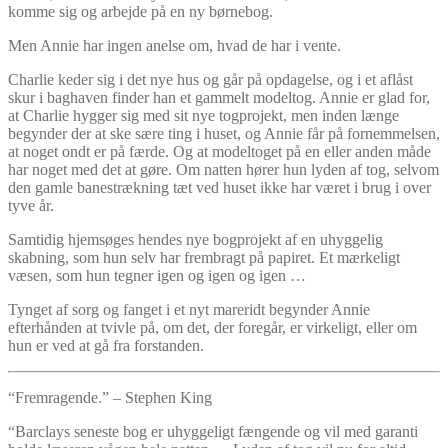
komme sig og arbejde på en ny børnebog.
Men Annie har ingen anelse om, hvad de har i vente.
Charlie keder sig i det nye hus og går på opdagelse, og i et aflåst
skur i baghaven finder han et gammelt modeltog. Annie er glad for,
at Charlie hygger sig med sit nye togprojekt, men inden længe
begynder der at ske sære ting i huset, og Annie får på fornemmelsen,
at noget ondt er på færde. Og at modeltoget på en eller anden måde
har noget med det at gøre. Om natten hører hun lyden af tog, selvom
den gamle banestrækning tæt ved huset ikke har været i brug i over
tyve år.
Samtidig hjemsøges hendes nye bogprojekt af en uhyggelig
skabning, som hun selv har frembragt på papiret. Et mærkeligt
væsen, som hun tegner igen og igen og igen …
Tynget af sorg og fanget i et nyt mareridt begynder Annie
efterhånden at tvivle på, om det, der foregår, er virkeligt, eller om
hun er ved at gå fra forstanden.
“Fremragende.” – Stephen King
“Barclays seneste bog er uhyggeligt fængende og vil med garanti