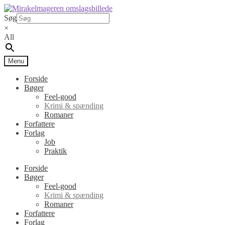
Spring
Spring
til
til
Søg
navigation
indhold
×
All
Menu
Forside
Bøger
Feel-good
Krimi & spænding
Romaner
Forfattere
Forlag
Job
Praktik
Forside
Bøger
Feel-good
Krimi & spænding
Romaner
Forfattere
Forlag