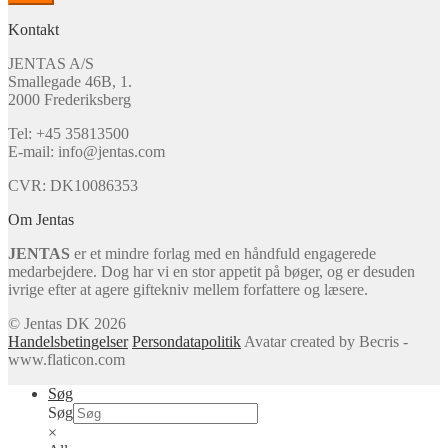
Kontakt
JENTAS A/S
Smallegade 46B, 1.
2000 Frederiksberg
Tel: +45 35813500
E-mail: info@jentas.com
CVR: DK10086353
Om Jentas
JENTAS
er et mindre forlag med en håndfuld engagerede
medarbejdere. Dog har vi en stor appetit på bøger, og er desuden
ivrige efter at agere giftekniv mellem forfattere og læsere.
© Jentas DK 2026
Handelsbetingelser
Persondatapolitik
Avatar created by Becris -
www.flaticon.com
Søg
Søg
×