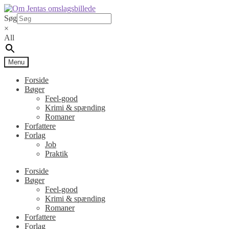
Spring
Spring
til
til
Søg
navigation
indhold
×
All
Menu
Forside
Bøger
Feel-good
Krimi & spænding
Romaner
Forfattere
Forlag
Job
Praktik
Forside
Bøger
Feel-good
Krimi & spænding
Romaner
Forfattere
Forlag