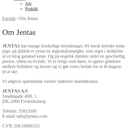
Job
Praktik
Forside
/
Om Jentas
Om Jentas
JENTAS
har mange forskellige betydninger. På norsk betyder jenta
pige, på jiddish er yenta en ægteskabsmægler, som regel i skikkelse
af en klog gammel kone. Og på engelsk dækker ordet en geschæftig
person, oftest en kvinde. Vi er ivrige som børn, vi agerer giftekniv
mellem forfattere og læsere og vi gør vores bedste for at få tingene
til at ske.
Vi udgiver spændende værker indenfor skønlitteratur.
JENTAS A/S
Smallegade 46B, 1.
DK-2000 Frederiksberg
Telefon: 35813500
E-mail: info@jentas.com
CVR: DK10086353